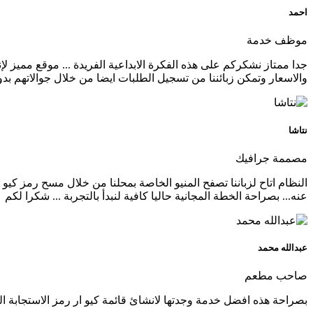
احمد
موظف خدمة
جدا ممتاز نشكركم على هذه الفكرة الابداعية الفريدة ... موقع مميز 
والاسعار وتمكن زبائننا من تسجيل الطلبات ايضا من خلال جوالاتهم بدو
نتاشا
مصممة جرافيك
النظام اتاح لزباننا تصفح المنيو الخاصة بمحلنا من خلال مسح رمز ك
عنه... بصراحة الخطة المجانية حاليا كافية لنبدأ بالتجربة ... شكرا لكم
عبدالله محمد
صاحب مطعم
بصراحة هذه افضل خدمة وجدتها لانشائ قائمة كيو ار رمز الاستجابة ال