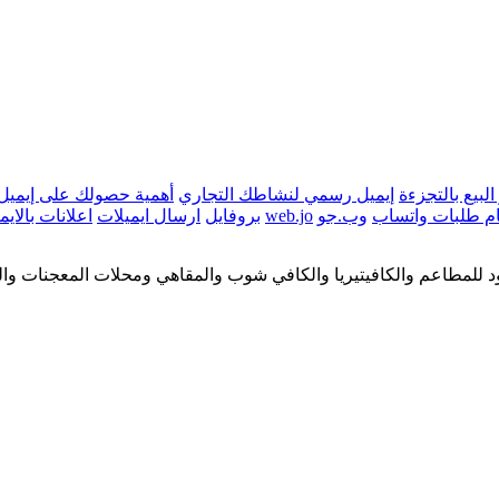
البيع بالتجزءة
إيميل رسمي لنشاطك التجاري
أهمية حصولك على إيمي
م طلبات واتساب
وب.جو
web.jo
بروفايل
ارسال ايميلات
اعلانات بالايم
كود للمطاعم والكافيتيريا والكافي شوب والمقاهي ومحلات المعجنات وا