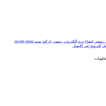
ل رسمي
إنشاء بريد إلكتروني رسمي
باركود
منيو
qrcode menu
يل
الترويج عبر الايميل
لحلويات