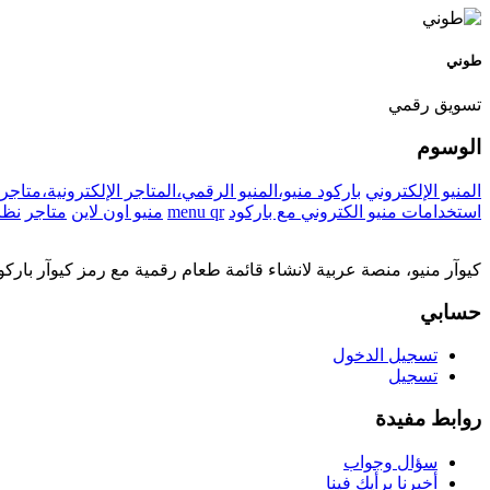
طوني
تسويق رقمي
الوسوم
المنيو الإلكتروني
باركود منيو،المنيو الرقمي،المتاجر الإلكترونية،متاجر 
استخدامات منيو الكتروني مع باركود
menu qr
منيو اون لاين
متاجر
نظا
كيوآر منيو، منصة عربية لانشاء قائمة طعام رقمية مع رمز كيوآر بار
حسابي
تسجيل الدخول
تسجيل
روابط مفيدة
سؤال وجواب
أخبرنا برأيك فينا