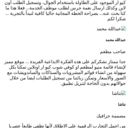
كيو ار الموجود على الطاولة باستخدام الجوال، وتسجيل الطلب أون
لاين وكذلك ارسال نغمة جرس لطلب موظف الخدمة... فعلا هذا ما
كنا بحث عنه... بصراحة الخطة المجانية حاليا كافية لنبدأ بالتجربة ...
شكرا لكم
عبدالله محمد
صاحب مطعم
جدا ممتاز نشكركم على هذه الفكرة الابداعية الفريدة ... موقع مميز
لإنشاء قائمة منيو لمطعم او كوفي شوب كيو ار اونلاين تمكنا بكل
سهولة من انشاء قوائم المشروبات والسناكات والساندويشات مع
الصور والاسعار وتمكن زبائننا من تسجيل الطلبات ايضا من خلال
جوالاتهم بدون الحاجة لتنزيل تطبيق.
نتاشا
مصممة جرافيك
من اجمل التجارب الرقمية على الاطلاق لأنها تظفي طابعاَ عصريا