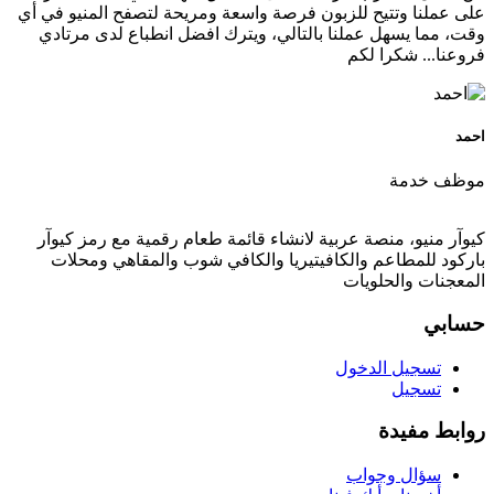
على عملنا وتتيح للزبون فرصة واسعة ومريحة لتصفح المنيو في أي
وقت، مما يسهل عملنا بالتالي، ويترك افضل انطباع لدى مرتادي
فروعنا... شكرا لكم
احمد
موظف خدمة
كيوآر منيو، منصة عربية لانشاء قائمة طعام رقمية مع رمز كيوآر
باركود للمطاعم والكافيتيريا والكافي شوب والمقاهي ومحلات
المعجنات والحلويات
حسابي
تسجيل الدخول
تسجيل
روابط مفيدة
سؤال وجواب