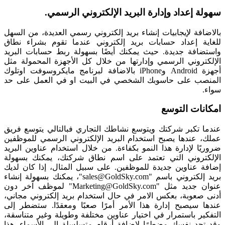
سهولة إعداد وإدارة البريد الإلكتروني الرسمي.
بالاضافة لإيجابيات إنشاء بريد إلكتروني رسمي العديدة، من السهل
للغاية إعداد حسابات بريد إلكتروني عندما تقوم بشراء نطاق
واستضافة جديدة. حيث يمكنك أيضًا بسهولة ربط حسابات البريد
الإلكتروني الرسمي وإدارتها من خلال كل الأجهزة المحمولة مثل
أجهزة Android وiPhone بالاضافة لبرنامج مايكروسوفت اوتلوك
المنصب على حاسوبك الشخصي في البيت او في العمل على حد
سواء.
امكانات التوسع
عندما تكبر شركتك ويتوسع نشاطك التجاري فبالتالي يتوسع فريق
عملك، عندها يصبح استخدام البريد الإلكتروني الرسمي للموظفين
ضروريًا لإدارة هذا النمو بكفاءة. من خلال استخدام عناوين البريد
الإلكتروني التي تعتمد على اسم نطاق شركتك، يمكنك بسهولة
إضافة عناوين جديدة للموظفين. على سبيل المثال، إذا كان لديك
بريد إلكتروني باسم "
sales@GoldSky.com
"، يمكنك بسهولة إنشاء
عنوان جديد مثل "
Marketing@GoldSky.com
" لموظف آخر دون
أدنى صعوبة، بعكس الامر في حال استخدام بريد إلكتروني مجاني،
عندها سيصبح إدارة هذا الأمر أمرًا صعبًا ومعقدًا. ستضطر إلى
التفكير باستمرار في اختيار عناوين مختلفة وطويلة وغير متناسقة،
وقد تجد نفسك مضطرًا لإضافة أرقام متسلسلة إلى الأسماء. هذا