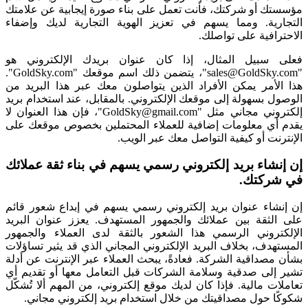
مؤسستك أو شركتك، فأنت تعمل على بناء صورة إيجابية عن علامتك
التجارية. ومما يسهم في تعزيز الهوية التجارية لديك وإضفاء
الاحترافية على تواصلك.
فعلى سبيل المثال، إذا كان عنوان بريدك الإلكتروني هو
"
sales@GoldSky.com
"، يتضمن ذلك اسم موقعك "GoldSky.com".
هذا الأمر يمكن الأفراد الذين يتواصلون معك عبر هذا البريد من
الوصول بسهولة إلى موقعك الإلكتروني. بالمقابل، عند استخدام بريد
إلكتروني مجاني مثل "
GoldSky@gmail.com
"، فإن هذا العنوان لا
يقدم أي معلومات إضافية للعملاء المحتملين بخصوص موقعك على
الإنترنت أو كيفية التواصل معك عبر الويب.
إن إنشاء بريد إلكتروني رسمي يسهم في بناء ثقة عملائك
في شركتك.
إن إنشاء عنوان بريد إلكتروني رسمي يسهم في إبداع شعور قائم
على الثقة بين عملائك والجمهور المستهدف. يعزز عنوان البريد
الإلكتروني الرسمي هذا الشعور بالثقة لدى العملاء والجمهور
المستهدف، بخلاف البريد الإلكتروني المجاني الذي قد يثير تساؤلات
بشأن مصداقية الشركة. فعادةً، يبحث العملاء عبر الإنترنت عن أدلة
تشير إلى صدقية وسلامة الشركات قبل التعامل معها أو تقديم أي
تعاملات مالية. فإذا كان لديك موقع إلكتروني، من المهم ألا تُشكّل
شكوكًا حول مصداقيتك من خلال استخدام بريد إلكتروني مجاني.