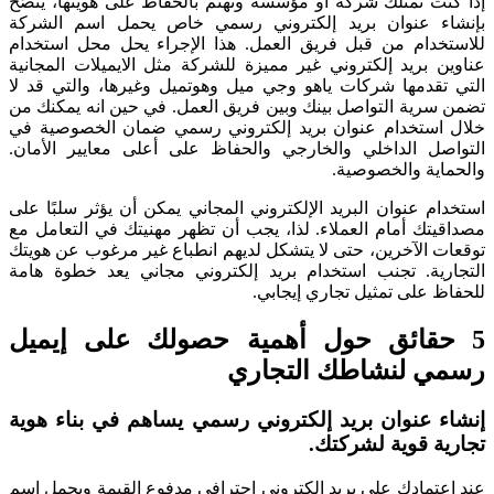
إذا كنت تمتلك شركة أو مؤسسة وتهتم بالحفاظ على هويتها، يُنصَح
بإنشاء عنوان بريد إلكتروني رسمي خاص يحمل اسم الشركة
للاستخدام من قبل فريق العمل. هذا الإجراء يحل محل استخدام
عناوين بريد إلكتروني غير مميزة للشركة مثل الايميلات المجانية
التي تقدمها شركات ياهو وجي ميل وهوتميل وغيرها، والتي قد لا
تضمن سرية التواصل بينك وبين فريق العمل. في حين انه يمكنك من
خلال استخدام عنوان بريد إلكتروني رسمي ضمان الخصوصية في
التواصل الداخلي والخارجي والحفاظ على أعلى معايير الأمان.
والحماية والخصوصية.
استخدام عنوان البريد الإلكتروني المجاني يمكن أن يؤثر سلبًا على
مصداقيتك أمام العملاء. لذا، يجب أن تظهر مهنيتك في التعامل مع
توقعات الآخرين، حتى لا يتشكل لديهم انطباع غير مرغوب عن هويتك
التجارية. تجنب استخدام بريد إلكتروني مجاني يعد خطوة هامة
للحفاظ على تمثيل تجاري إيجابي.
5 حقائق حول أهمية حصولك على إيميل
رسمي لنشاطك التجاري
إنشاء عنوان بريد إلكتروني رسمي يساهم في بناء هوية
تجارية قوية لشركتك.
عند اعتمادك على بريد إلكتروني احترافي مدفوع القيمة ويحمل اسم