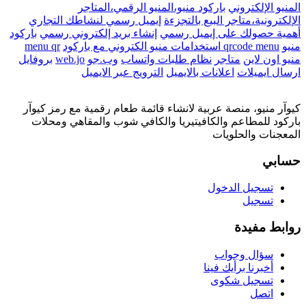
المنيو الإلكتروني
باركود منيو،المنيو الرقمي،المتاجر
الإلكترونية،متاجر البيع بالتجزءة
إيميل رسمي لنشاطك التجاري
أهمية حصولك على إيميل رسمي
إنشاء بريد إلكتروني رسمي
باركود
منيو
qrcode menu
استخدامات منيو الكتروني مع باركود
menu qr
منيو اون لاين
متاجر
نظام طلبات واتساب
وب.جو
web.jo
بروفايل
ارسال ايميلات
اعلانات بالايميل
الترويج عبر الايميل
كيوآر منيو، منصة عربية لانشاء قائمة طعام رقمية مع رمز كيوآر
باركود للمطاعم والكافيتيريا والكافي شوب والمقاهي ومحلات
المعجنات والحلويات
حسابي
تسجيل الدخول
تسجيل
روابط مفيدة
سؤال وجواب
أخبرنا برأيك فينا
تسجيل شكوى
اتصل